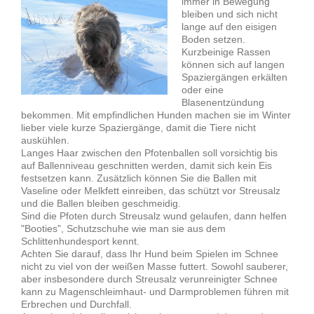
immer in Bewegung
bleiben und sich nicht
lange auf den eisigen
Boden setzen.
Kurzbeinige Rassen
können sich auf langen
Spaziergängen erkälten
oder eine
Blasenentzündung
bekommen. Mit empfindlichen Hunden machen sie im Winter
lieber viele kurze Spaziergänge, damit die Tiere nicht
auskühlen.
Langes Haar zwischen den Pfotenballen soll vorsichtig bis
auf Ballenniveau geschnitten werden, damit sich kein Eis
festsetzen kann. Zusätzlich können Sie die Ballen mit
Vaseline oder Melkfett einreiben, das schützt vor Streusalz
und die Ballen bleiben geschmeidig.
Sind die Pfoten durch Streusalz wund gelaufen, dann helfen
"Booties", Schutzschuhe wie man sie aus dem
Schlittenhundesport kennt.
Achten Sie darauf, dass Ihr Hund beim Spielen im Schnee
nicht zu viel von der weißen Masse futtert. Sowohl sauberer,
aber insbesondere durch Streusalz verunreinigter Schnee
kann zu Magenschleimhaut- und Darmproblemen führen mit
Erbrechen und Durchfall.